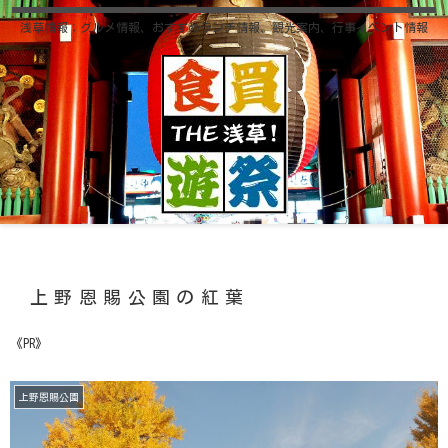
浅草情報；グルメ情報、おすすめランチ情報、観光案内、行事イベント情報
上野恩賜公園の紅葉
《PR》
上野恩賜公園