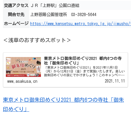
交通アクセス
ＪＲ「上野駅」公園口直結
問合せ先
上野恩賜公園管理所 03-3828-5644
ホームページ
https://www.kensetsu.metro.tokyo.lg.jp/jimusho
＜浅草のおすすめスポット＞
東京メトロ御朱印めぐり2021 都内6つの寺
社「御朱印めぐり」
「東京メトロ御朱印めぐり2021」を2021年11月1日
（月）から12月31日（金）まで実施いたします。楽しい
御朱印めぐりの旅にでかけましょう！このキャンペーン
では、沿線の浅草寺や湯島天満宮など都内6つの対象寺
2021.11.11
www.asakusa.cn
社をめぐる「御朱印めぐり」を提...
東京メトロ御朱印めぐり2021 都内6つの寺社「御朱
印めぐり」