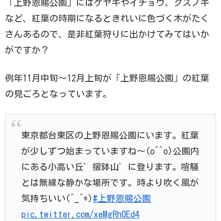
「上野恩賜公園」にはケヤキやイチョウ、クスノキ
など、紅葉の時期になるときれいに色づく木がたく
さんあるので、是非紅葉狩りに出かけてみてはいか
がですか？
例年11月中旬～12月上旬が「上野恩賜公園」の紅葉
の見ごろとなっています。
東京都台東区の上野恩賜公園にいます。紅葉
が少しずつ始まっていますね〜(o^^o)公園内
にある小高い丘’摺鉢山’に登ります。喧騒
とは無縁な静かな場所です。時より吹く風が
気持ちいい(^_^*)
#上野恩賜公園
pic.twitter.com/xeMgRh0Ed4