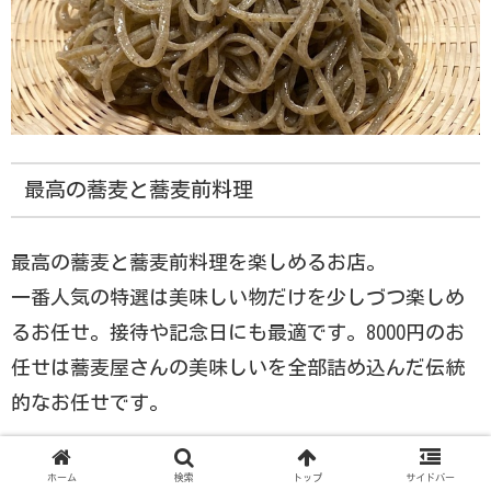
最高の蕎麦と蕎麦前料理
最高の蕎麦と蕎麦前料理を楽しめるお店。
一番人気の特選は美味しい物だけを少しづつ楽しめ
るお任せ。接待や記念日にも最適です。8000円のお
任せは蕎麦屋さんの美味しいを全部詰め込んだ伝統
的なお任せです。
口コミ
ホーム
検索
トップ
サイドバー