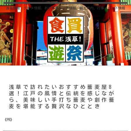
浅草情報；グルメ情報、おすすめランチ情報、観光案内、行事イベント情報
浅草で訪れたいおすすめ蕎麦屋8
選！江戸の風情と伝統を感じなが
ら、美味しい手打ち蕎麦や創作蕎
麦を堪能する贅沢なひととき
《PR》