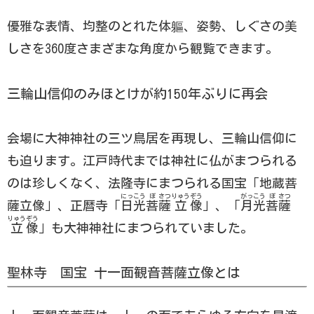
優雅な表情、均整のとれた体軀、姿勢、しぐさの美
しさを360度さまざまな角度から観覧できます。
三輪山信仰のみほとけが約150年ぶりに再会
会場に大神神社の三ツ鳥居を再現し、三輪山信仰に
も迫ります。江戸時代までは神社に仏がまつられる
のは珍しくなく、法隆寺にまつられる国宝「地蔵菩
にっ
こう
ぼ
さつ
りゅう
ぞう
がっ
こう
ぼ
さつ
薩立像」、正暦寺「
日
光
菩
薩
立
像
」、「
月
光
菩
薩
りゅう
ぞう
立
像
」も大神神社にまつられていました。
聖林寺 国宝 十一面観音菩薩立像とは