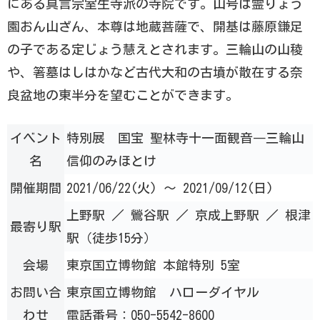
にある真言宗室生寺派の寺院です。山号は霊りょう
園おん山ざん、本尊は地蔵菩薩で、開基は藤原鎌足
の子である定じょう慧えとされます。三輪山の山稜
や、箸墓はしはかなど古代大和の古墳が散在する奈
良盆地の東半分を望むことができます。
イベント
特別展 国宝 聖林寺十一面観音―三輪山
名
信仰のみほとけ
開催期間
2021/06/22(火) ～ 2021/09/12(日)
上野駅 ／ 鶯谷駅 ／ 京成上野駅 ／ 根津
最寄り駅
駅（徒歩15分）
会場
東京国立博物館 本館特別 5室
お問い合
東京国立博物館 ハローダイヤル
わせ
電話番号：050-5542-8600