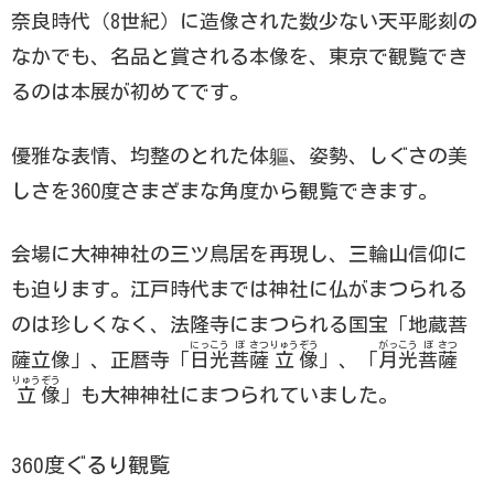
奈良時代（8世紀）に造像された数少ない天平彫刻の
なかでも、名品と賞される本像を、東京で観覧でき
るのは本展が初めてです。
優雅な表情、均整のとれた体軀、姿勢、しぐさの美
しさを360度さまざまな角度から観覧できます。
会場に大神神社の三ツ鳥居を再現し、三輪山信仰に
も迫ります。江戸時代までは神社に仏がまつられる
のは珍しくなく、法隆寺にまつられる国宝「地蔵菩
にっ
こう
ぼ
さつ
りゅう
ぞう
がっ
こう
ぼ
さつ
薩立像」、正暦寺「
日
光
菩
薩
立
像
」、「
月
光
菩
薩
りゅう
ぞう
立
像
」も大神神社にまつられていました。
360度ぐるり観覧