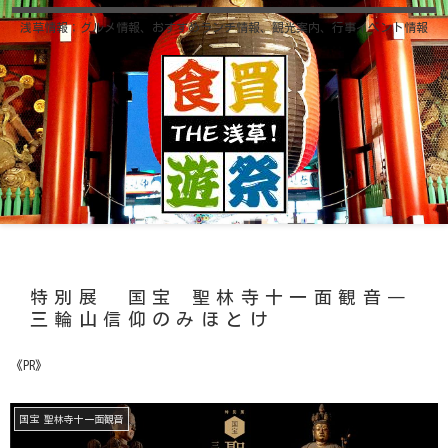
浅草情報；グルメ情報、おすすめランチ情報、観光案内、行事イベント情報
特別展 国宝 聖林寺十一面観音―
三輪山信仰のみほとけ
《PR》
国宝 聖林寺十一面観音