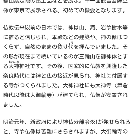
輪山禁足地の出土品などを展示。十一面観音菩薩立
像が東京で展示される、初めての機会となります。
仏教伝来以前の日本では、神は山、滝、岩や樹木等
に宿ると信じられ、本殿などの建築や、神の像はつ
よ
しろ
くらず、自然のままの
依
り
代
を拝んでいました。そ
の形が現在まで続いているのが三輪山を御神体とす
おお
みわ
る
大
神
神社です。その後、国家的に仏教を興隆した
奈良時代には神と仏の接近が見られ、神社に付属す
る寺がつくられました。大神神社にも大神寺（鎌倉
時代以降は大御輪寺）が建てられ、仏像が安置され
ました。
明治元年、新政府により神仏分離令
※1
が発せられる
と、寺や仏像は苦難にさらされますが、大御輪寺の