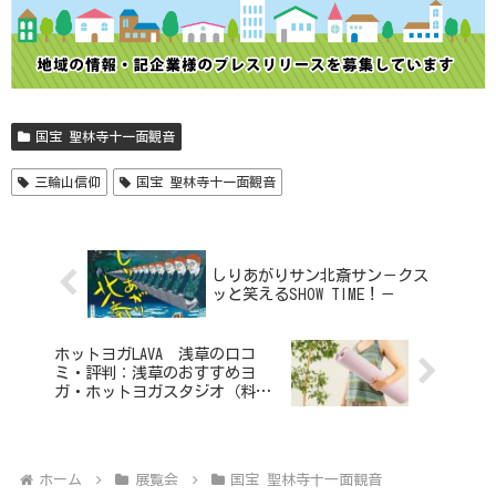
国宝 聖林寺十一面観音
三輪山信仰
国宝 聖林寺十一面観音
しりあがりサン北斎サン－クス
ッと笑えるSHOW TIME！－
ホットヨガLAVA 浅草の口コ
ミ・評判：浅草のおすすめヨ
ガ・ホットヨガスタジオ（料
金・オンラインヨガ比較）
ホーム
展覧会
国宝 聖林寺十一面観音