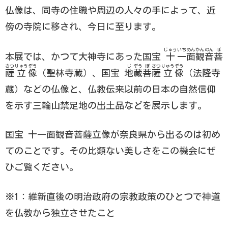
仏像は、同寺の住職や周辺の人々の手によって、近
傍の寺院に移され、今日に至ります。
じゅう
いち
めん
かん
のん
ぼ
本展では、かつて大神寺にあった国宝
十
一
面
観
音
菩
さつ
りゅう
ぞう
じ
ぞう
ぼ
さつ
りゅう
ぞう
薩
立
像
（聖林寺蔵）、国宝
地
蔵
菩
薩
立
像
（法隆寺
蔵）などの仏像と、仏教伝来以前の日本の自然信仰
を示す三輪山禁足地の出土品などを展示します。
国宝 十一面観音菩薩立像が奈良県から出るのは初め
てのことです。その比類ない美しさをこの機会にぜ
ひご覧ください。
※1：維新直後の明治政府の宗教政策のひとつで神道
を仏教から独立させたこと