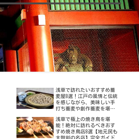
報
浅草で訪れたいおすすめ蕎
麦屋8選！江戸の風情と伝統
を感じながら、美味しい手
打ち蕎麦や創作蕎麦を堪能
する贅沢なひととき
浅草で極上の焼き鳥を堪
能！絶対に訪れるべきおす
すめ焼き鳥店8選【地元民も
太鼓判の名店】完全ガイド