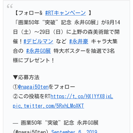
【フォロー&
#RTキャンペーン
】
「画業50年“突破”記念 永井GO展」が9月14
日（土）～29日（日）に上野の森美術館で開
催！
#デビルマン
など
#永井豪
キャラ大集
合の
#永井GO展
特大ポスターを抽選で3名
様にプレゼント！
▼応募方法
①
@nagai50ten
をフォロー
②この投稿をRT
https://t.co/HXIYfX8jxL
pic.twitter.com/5RxhLMoXKT
— 画業50年“突破”記念 永井GO展
(@nagai50ten)
September 6, 2019