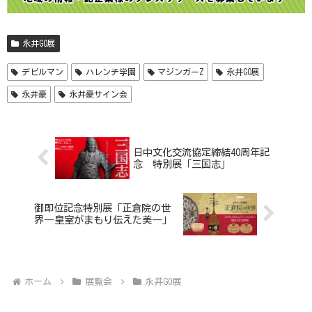
永井GO展
デビルマン
ハレンチ学園
マジンガーZ
永井GO展
永井豪
永井豪サイン会
日中文化交流協定締結40周年記
念 特別展「三国志」
御即位記念特別展「正倉院の世
界―皇室がまもり伝えた美―」
ホーム
展覧会
永井GO展