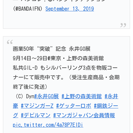
(@BANDAIFN)
September 13, 2019
画業50年“突破”記念 永井GO展
9月14日～29日@東京・上野の森美術館
私共GIL-D もシルバーリング3点を物販コー
ナーにて販売中です。（受注生産商品・会期
終了後に発送）
（C）Dyn
#永井GO展
#上野の森美術館
#永井
豪
#マジンガーZ
#ゲッターロボ
#鋼鉄ジー
グ
#デビルマン
#マンガジャパン会員情報
pic.twitter.com/4a78P7ElDi