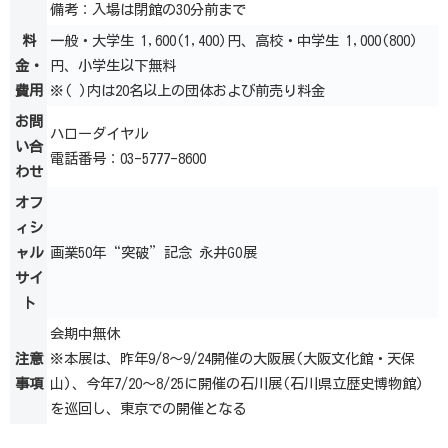
備考：入場は閉館の30分前まで
料
一般・大学生 1,600(1,400)円、高校・中学生 1,000(800)
金・
円、小学生以下無料
費用
※( )内は20名以上の団体および前売り料金
お問
ハローダイヤル
い合
電話番号：03-5777-8600
わせ
オフ
ィシ
ャル
画業50年“突破”記念 永井GO展
サイ
ト
会期中無休
注意
※本展は、昨年9/8～9/24開催の大阪展(大阪文化館・天保
事項
山)、今年7/20～8/25に開催の石川展(石川県立歴史博物館)
を巡回し、東京での開催となる