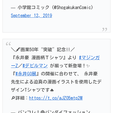
— 小学館コミック (@ShogakukanComic)
September 12, 2019
＼🖋️画業50年“突破”記念‼️／
『永井豪 漫画柄Ｔシャツ』より
#マジンガ
ーZ
／
#デビルマン
が揃って新登場！✨
『
#永井GO展
』の開催に合わせて、 永井豪
先生による迫真の漫画イラストを使用したデ
ザインTシャツです🔥
🔎詳細：
https://t.co/aJZ05mtp2M
— バンコレ！🔴バンダイファッション