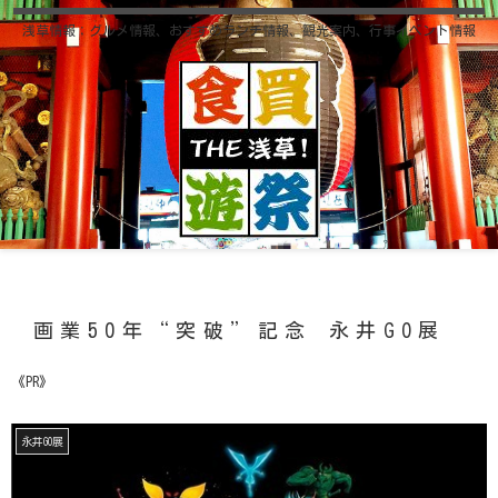
浅草情報；グルメ情報、おすすめランチ情報、観光案内、行事イベント情報
画業50年“突破”記念 永井GO展
《PR》
永井GO展