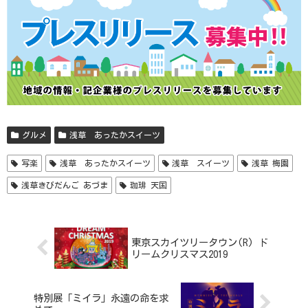
グルメ
浅草 あったかスイーツ
写楽
浅草 あったかスイーツ
浅草 スイーツ
浅草 梅園
浅草きびだんご あづま
珈琲 天国
東京スカイツリータウン(R) ド
リームクリスマス2019
特別展「ミイラ」永遠の命を求